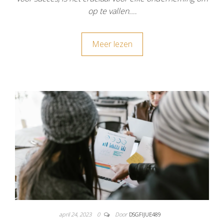
op te vallen.…
Meer lezen
april 24, 2023
0
Door
DSGFIJUE489