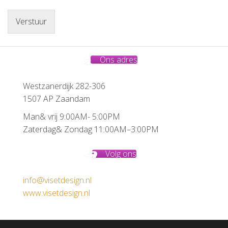
Verstuur
Ons adres
Westzanerdijk 282-306
1507 AP Zaandam
Man& vrij 9:00AM- 5:00PM
Zaterdag& Zondag 11:00AM–3:00PM
Volg ons
info@visetdesign.nl
www.visetdesign.nl