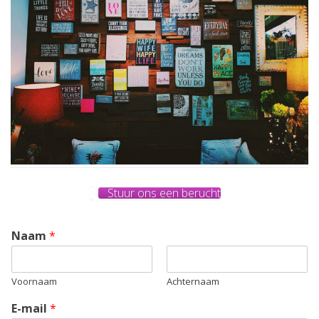
Stuur ons een berucht
Naam
*
Voornaam
Achternaam
E-mail
*